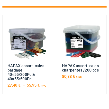
HAPAX assort. cales
HAPAX assort. cales
bardage
charpentes /200 pcs
40×55/200Pc &
80,83
€
htva
40×55/500Pc
27,40
€
–
55,95
€
htva