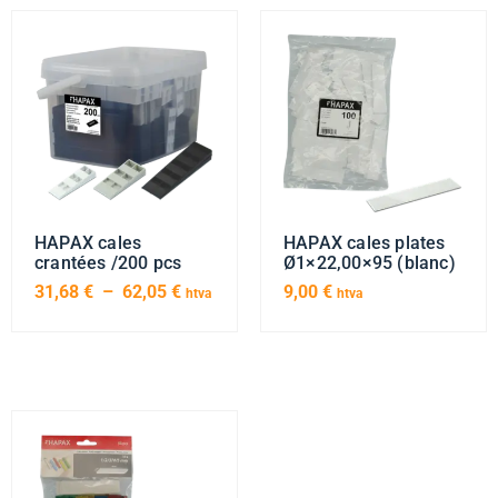
HAPAX cales
HAPAX cales plates
crantées /200 pcs
Ø1×22,00×95 (blanc)
31,68
€
–
62,05
€
9,00
€
htva
htva