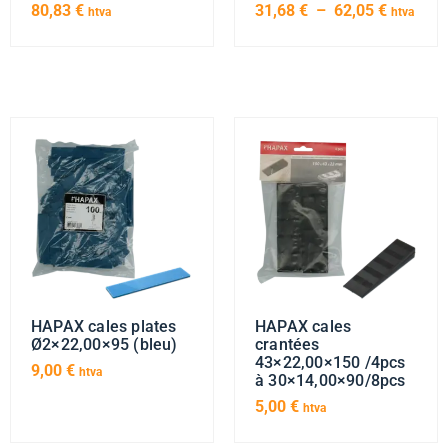
80,83
€
31,68
€
–
62,05
€
htva
htva
HAPAX cales plates
HAPAX cales
Ø2×22,00×95 (bleu)
crantées
43×22,00×150 /4pcs
9,00
€
htva
à 30×14,00×90/8pcs
5,00
€
htva