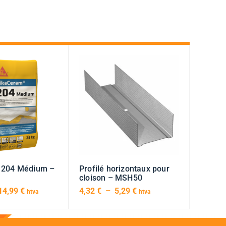
 204 Médium –
Profilé horizontaux pour
cloison – MSH50
14,99
€
4,32
€
–
5,29
€
htva
htva