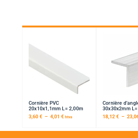
Cornière PVC
Cornière d’angl
20x10x1,1mm L= 2,00m
30x30x2mm L=
3,60
€
–
4,01
€
18,12
€
–
23,0
htva