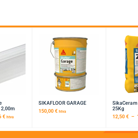
e
SIKAFLOOR GARAGE
SikaCeram
 2,00m
25Kg
150,00
€
htva
6
€
12,50
€
–
htva