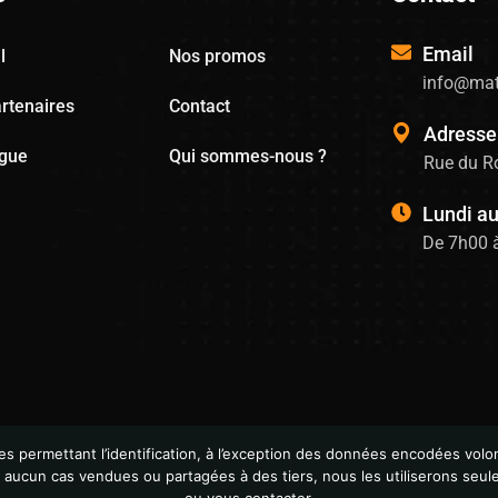
Email
l
Nos promos
info@mat
rtenaires
Contact
Adresse
ogue
Qui sommes-nous ?
Rue du Ro
Lundi a
De 7h00 
permettant l’identification, à l’exception des données encodées volon
n aucun cas vendues ou partagées à des tiers, nous les utiliserons seu