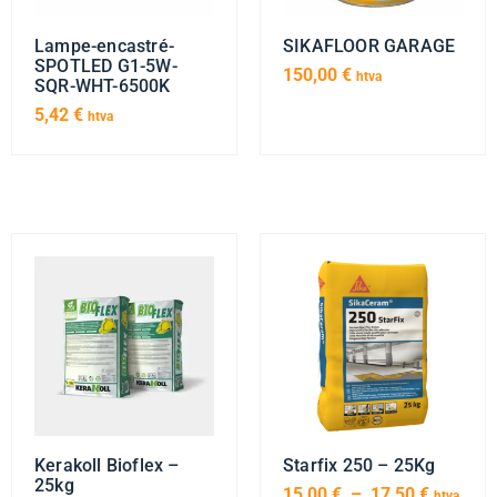
Lampe-encastré-
SIKAFLOOR GARAGE
SPOTLED G1-5W-
150,00
€
htva
SQR-WHT-6500K
5,42
€
htva
Kerakoll Bioflex –
Starfix 250 – 25Kg
25kg
15,00
€
–
17,50
€
htva