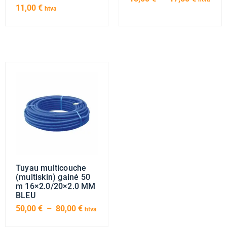
11,00
€
htva
Tuyau multicouche
(multiskin) gainé 50
m 16×2.0/20×2.0 MM
BLEU
50,00
€
–
80,00
€
htva