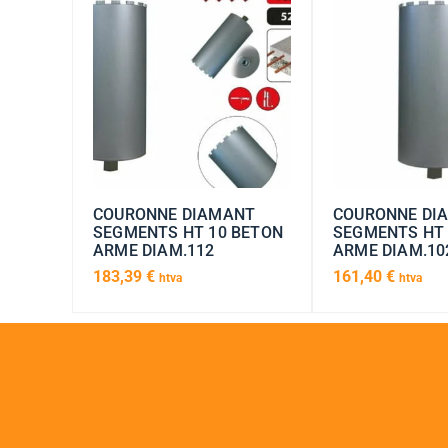
COURONNE DIAMANT
COURONNE DI
SEGMENTS HT 10 BETON
SEGMENTS HT 
ARME DIAM.112
ARME DIAM.10
183,39
€
161,40
€
htva
htva