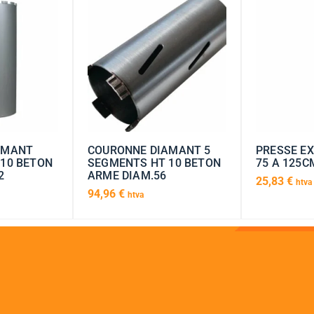
AMANT
COURONNE DIAMANT 5
PRESSE EX
10 BETON
SEGMENTS HT 10 BETON
75 A 125C
2
ARME DIAM.56
25,83
€
htva
94,96
€
htva