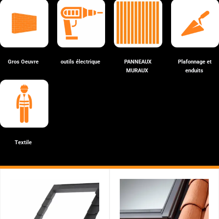
Gros Oeuvre
outils électrique
PANNEAUX
Plafonnage et
MURAUX
enduits
Textile