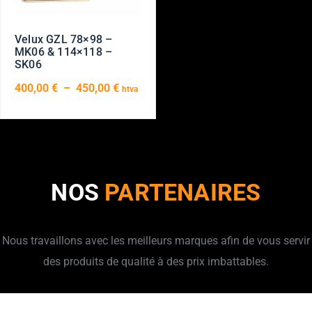
Velux GZL 78×98 –
MK06 & 114×118 –
SK06
400,00
€
–
450,00
€
htva
NOS
PARTENAIRES
Nous travaillons avec les meilleurs marques afin de vous servir
des produits de qualité à des prix imbattables.