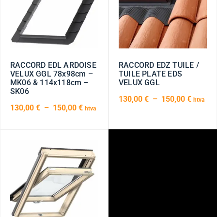
RACCORD EDL ARDOISE
RACCORD EDZ TUILE /
VELUX GGL 78x98cm –
TUILE PLATE EDS
MK06 & 114x118cm –
VELUX GGL
SK06
130,00
€
–
150,00
€
htva
130,00
€
–
150,00
€
htva