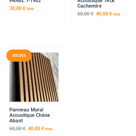
PANEL T-1902
Acoustique Teck
Cachemire
30,00
€
htva
60,00
€
40,00
€
htva
SOLDES
Panneau Mural
Acoustique Chêne
Abant
60,00
€
40,00
€
htva