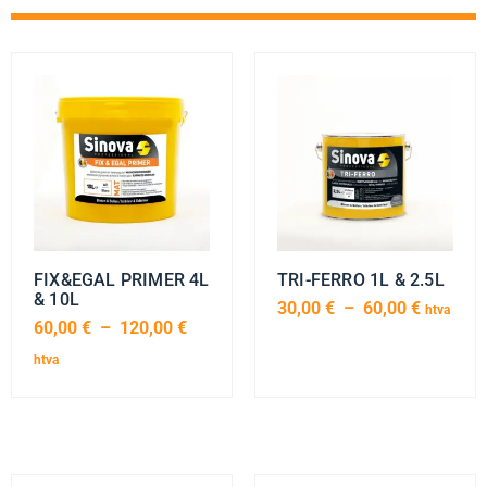
FIX&EGAL PRIMER 4L
TRI-FERRO 1L & 2.5L
& 10L
30,00
€
–
60,00
€
htva
60,00
€
–
120,00
€
htva