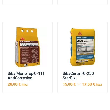
Sika MonoTop®-111
SikaCeram®-250
AntiCorrosion
StarFix
20,00
€
15,00
€
–
17,50
€
htva
htva