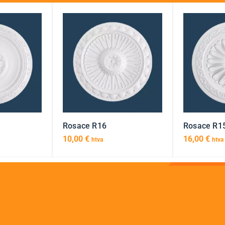
Rosace R16
Rosace R1
10,00
€
16,00
€
htva
htva