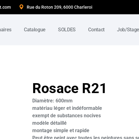
t.com
Rue du Roton 209, 6000 Charleroi
naires
Catalogue
SOLDES
Contact
Job/Stag
Rosace R21
Diamètre: 600mm
matériau léger et indéformable
exempt de substances nocives
modèle détaillé
montage simple et rapide
Peut être peint avec toutes les peintures sans s