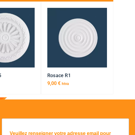
5
Rosace R1
9,00
€
htva