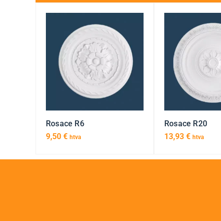
Rosace R6
Rosace R20
9,50
€
13,93
€
htva
htva