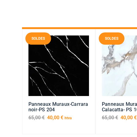
SOLDES
SOLDES
Panneaux Muraux-Carrara
Panneaux Mura
noir-PS 204
Calacatta- PS 
65,00
€
40,00
€
65,00
€
40,00
€
htva