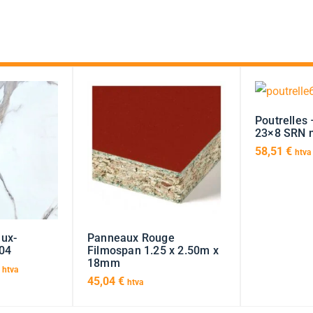
Poutrelles 
23×8 SRN n
58,51
€
htva
ux-
Panneaux Rouge
104
Filmospan 1.25 x 2.50m x
18mm
htva
45,04
€
htva