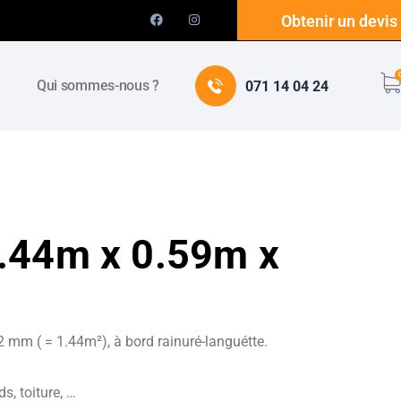
Obtenir un devis
e
Qui sommes-nous ?
071 14 04 24
.44m x 0.59m x
mm ( = 1.44m²), à bord rainuré-languétte.
s, toiture, …