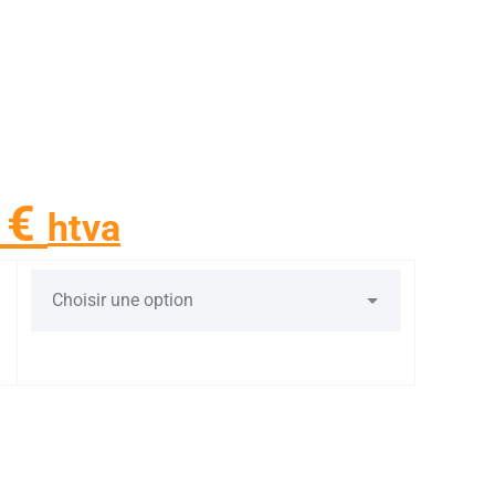
3
€
htva