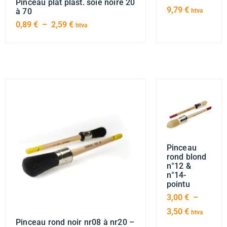
Pinceau plat plast. soie noire 20
9,79
€
à 70
htva
0,89
€
–
2,59
€
htva
Pinceau
rond blond
n°12 &
n°14-
pointu
3,00
€
–
3,50
€
htva
Pinceau rond noir nr08 à nr20 –