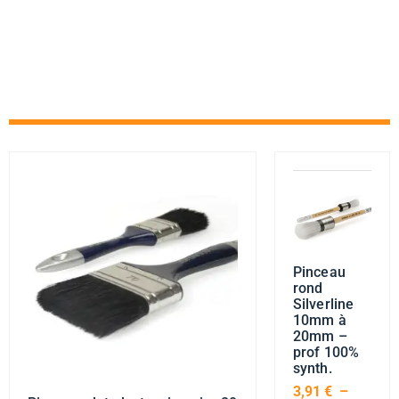
Pinceau
rond
Silverline
10mm à
20mm –
prof 100%
synth.
3,91
€
–