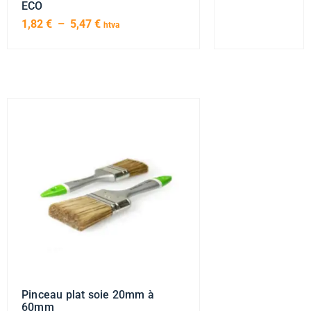
ECO
1,82
€
–
5,47
€
htva
Pinceau plat soie 20mm à
60mm