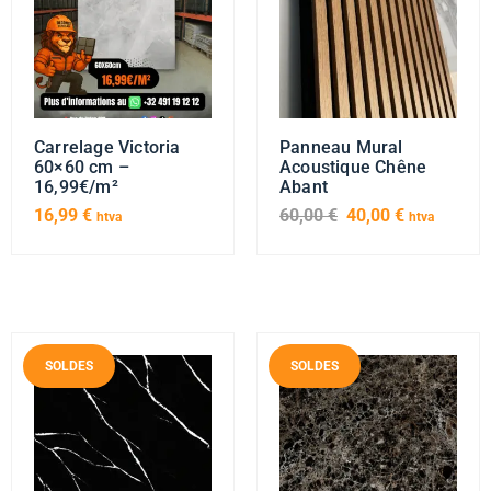
Carrelage Victoria
Panneau Mural
60×60 cm –
Acoustique Chêne
16,99€/m²
Abant
16,99
€
60,00
€
40,00
€
htva
htva
SOLDES
SOLDES