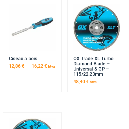
Ciseau à bois
OX Trade XL Turbo
Diamond Blade –
12,86
€
–
16,22
€
htva
Universal & GP –
115/22.23mm
48,40
€
htva