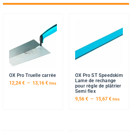
OX Pro Truelle carrée
OX Pro ST Speedskim
Lame de rechange
12,24
€
–
13,16
€
htva
pour règle de plâtrier
Semi flex
9,56
€
–
15,67
€
htva