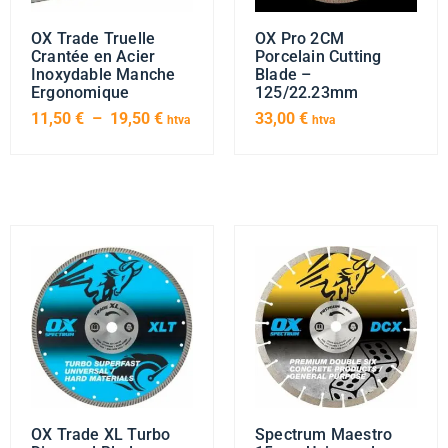
OX Trade Truelle
OX Pro 2CM
Crantée en Acier
Porcelain Cutting
Inoxydable Manche
Blade –
Ergonomique
125/22.23mm
11,50
€
–
19,50
€
33,00
€
htva
htva
OX Trade XL Turbo
Spectrum Maestro