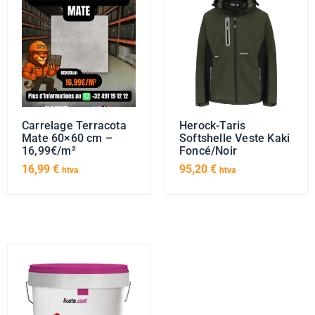
Carrelage Terracota
Herock-Taris
Mate 60×60 cm –
Softshelle Veste Kaki
16,99€/m²
Foncé/Noir
16,99
€
95,20
€
htva
htva