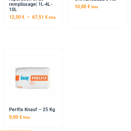
remplissage| 1L-4L-
10,00
€
htva
10L
12,50
€
–
67,51
€
htva
Perlfix Knauf – 25 Kg
9,00
€
htva