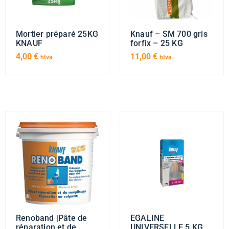
Mortier préparé 25KG
Knauf – SM 700 gris
KNAUF
forfix – 25 KG
4,00
€
11,00
€
htva
htva
Renoband |Pâte de
EGALINE
réparation et de
UNIVERSELLE 5 KG