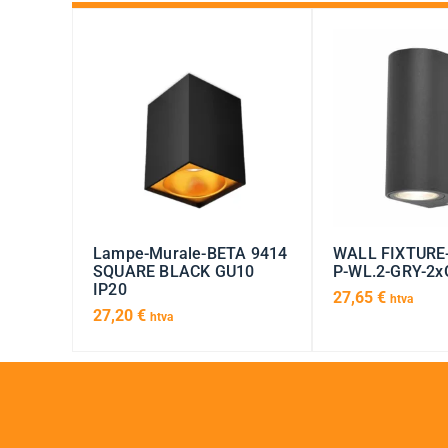
Lampe-Murale-BETA 9414
WALL FIXTURE-
SQUARE BLACK GU10
P-WL.2-GRY-2x
IP20
27,65
€
htva
27,20
€
htva