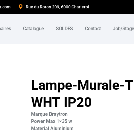
t.com
Rue du Roton 209, 6000 Charleroi
naires
Catalogue
SOLDES
Contact
Job/Stag
Lampe-Murale-
WHT IP20
Marque Braytron
Power Max 1×35 w
Material Aluminium