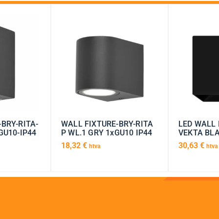
BRY-RITA-
WALL FIXTURE-BRY-RITA
LED WALL 
GU10-IP44
P WL.1 GRY 1xGU10 IP44
VEKTA BLA
18,32
€
30,63
€
htva
htva