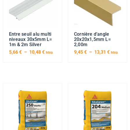
Entre seuil alu multi
Cornière d’angle
niveaux 30x5mm L=
20x20x1,5mm L=
1m & 2m Silver
2,00m
5,66
€
–
10,48
€
9,45
€
–
13,31
€
htva
htva