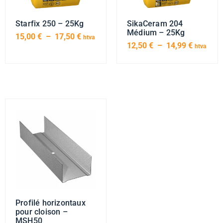
Starfix 250 – 25Kg
SikaCeram 204
Médium – 25Kg
15,00
€
–
17,50
€
htva
12,50
€
–
14,99
€
htva
Profilé horizontaux
pour cloison –
MSH50