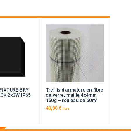
FIXTURE-BRY-
Treillis d’armature en fibre
CK 2x3W IP65
de verre, maille 4x4mm –
160g – rouleau de 50m²
40,00
€
htva