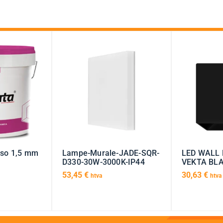
Liso 1,5 mm
Lampe-Murale-JADE-SQR-
LED WALL 
D330-30W-3000K-IP44
VEKTA BLA
53,45
€
30,63
€
htva
htva