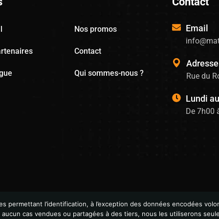
s
Contact
Email
l
Nos promos
info@mat
rtenaires
Contact
Adresse
ogue
Qui sommes-nous ?
Rue du Ro
Lundi a
De 7h00 
permettant l’identification, à l’exception des données encodées volon
n aucun cas vendues ou partagées à des tiers, nous les utiliserons seu