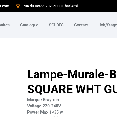
t.com
Rue du Roton 209, 6000 Charleroi
naires
Catalogue
SOLDES
Contact
Job/Stag
Lampe-Murale-B
SQUARE WHT GU
Marque Braytron
Voltage 220-240V
Power Max 1×35 w