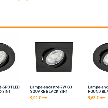
ré-SPOTLED
Lampe-encastré-7W G3
Lampe-enc
C-3IN1
SQUARE BLACK 3IN1
ROUND BLA
9,02
€
9,63
€
htva
htva