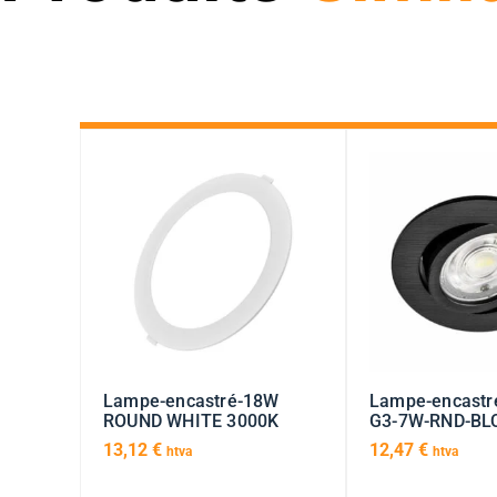
Lampe-encastré-18W
Lampe-encast
ROUND WHITE 3000K
G3-7W-RND-BL
13,12
€
12,47
€
htva
htva