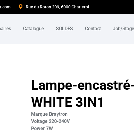
t.com
Rue du Roton 209, 6000 Charleroi
naires
Catalogue
SOLDES
Contact
Job/Stag
Lampe-encastr
WHITE 3IN1
Marque Braytron
Voltage 220-240V
Power 7W