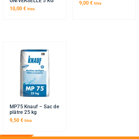
UNIVERSELLE 5 KG
9,00
€
htva
10,00
€
htva
MP75 Knauf – Sac de
plâtre 25 kg
9,50
€
htva