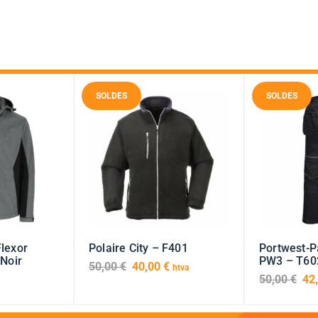
SOLDES
SOLDES
Flexor
Polaire City – F401
Portwest-P
/Noir
PW3 – T60
50,00
€
40,00
€
htva
50,00
€
42