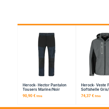
Herock- Hector Pantalon
Herock- Veste 
Tousers Marine/Noir
Softshelle Gris
90,90
€
74,37
€
htva
htva