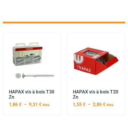
HAPAX vis à bois T30
HAPAX vis à bois T20
Zn
Zn
1,86
€
–
9,31
€
1,55
€
–
2,86
€
htva
htva