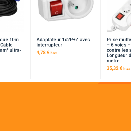
rique 10m
Adaptateur 1x2P+Z avec
Prise multi
 Câble
interrupteur
– 6 voies –
m² ultra-
contre les
4,78
€
htva
Longueur d
mètre
35,32
€
htva