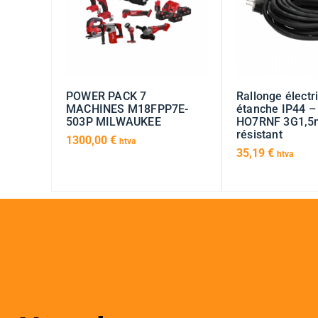
POWER PACK 7
Rallonge élect
MACHINES M18FPP7E-
étanche IP44 –
503P MILWAUKEE
HO7RNF 3G1,5m
résistant
1300,00
€
htva
35,19
€
htva