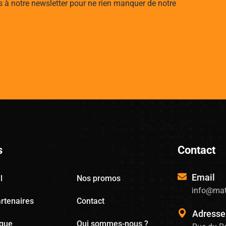
s à notre newsletter pour ne rien manquer de notre
s
Contact
Email
l
Nos promos
info@mat
rtenaires
Contact
Adresse
ogue
Qui sommes-nous ?