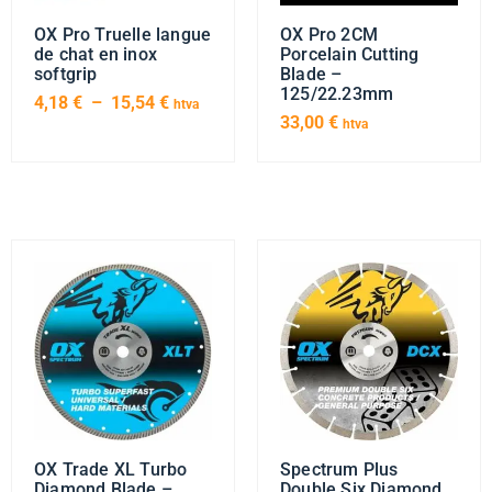
OX Pro Truelle langue
OX Pro 2CM
de chat en inox
Porcelain Cutting
softgrip
Blade –
125/22.23mm
4,18
€
–
15,54
€
htva
33,00
€
htva
OX Trade XL Turbo
Spectrum Plus
Diamond Blade –
Double Six Diamond