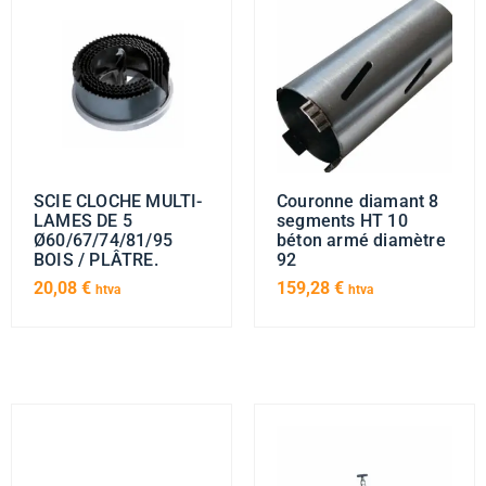
SCIE CLOCHE MULTI-
Couronne diamant 8
LAMES DE 5
segments HT 10
Ø60/67/74/81/95
béton armé diamètre
BOIS / PLÂTRE.
92
20,08
€
159,28
€
htva
htva