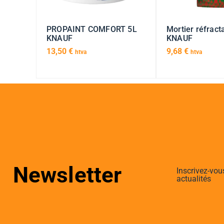
PROPAINT COMFORT 5L
Mortier réfract
KNAUF
KNAUF
13,50
€
9,68
€
htva
htva
Newsletter
Inscrivez-vou
actualités