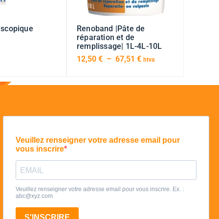
éscopique
Renoband |Pâte de
réparation et de
remplissage| 1L-4L-10L
12,50
€
–
67,51
€
htva