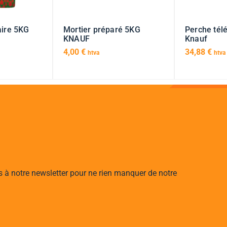
aire 5KG
Mortier préparé 5KG
Perche tél
KNAUF
Knauf
4,00
€
34,88
€
htva
htva
s à notre newsletter pour ne rien manquer de notre