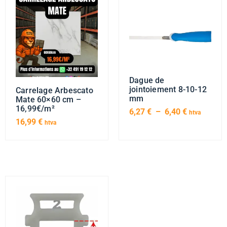
Dague de
jointoiement 8-10-12
Carrelage Arbescato
mm
Mate 60×60 cm –
16,99€/m²
6,27
€
–
6,40
€
htva
16,99
€
htva