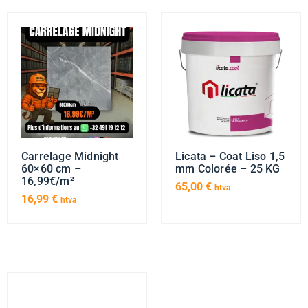
Carrelage Midnight
Licata – Coat Liso 1,5
60×60 cm –
mm Colorée – 25 KG
16,99€/m²
65,00
€
htva
16,99
€
htva