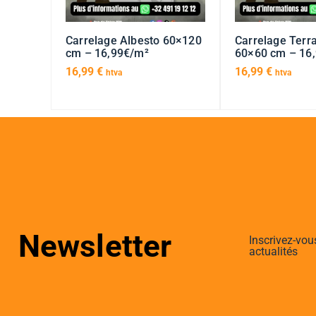
Carrelage Albesto 60×120
Carrelage Terr
cm – 16,99€/m²
60×60 cm – 16
16,99
€
16,99
€
htva
htva
Newsletter
Inscrivez-vou
actualités