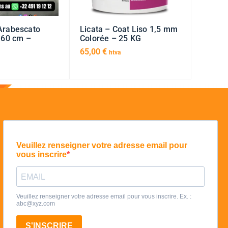
Arabescato
Licata – Coat Liso 1,5 mm
0×60 cm –
Colorée – 25 KG
65,00
€
htva