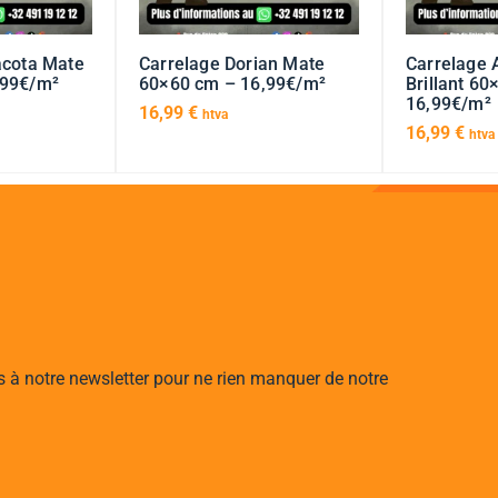
acota Mate
Carrelage Dorian Mate
Carrelage 
,99€/m²
60×60 cm – 16,99€/m²
Brillant 6
16,99€/m²
16,99
€
htva
16,99
€
htva
s à notre newsletter pour ne rien manquer de notre