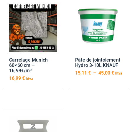
Carrelage Munich
Pâte de jointoiement
60×60 cm –
Hydro 3-10L KNAUF
16,99€/m²
15,11
€
–
45,00
€
htva
16,99
€
htva