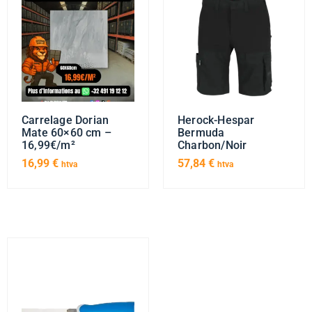
Carrelage Dorian
Herock-Hespar
Mate 60×60 cm –
Bermuda
16,99€/m²
Charbon/Noir
16,99
€
57,84
€
htva
htva