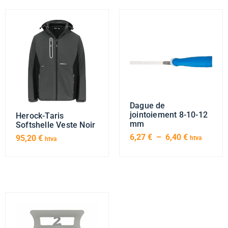
Dague de
jointoiement 8-10-12
Herock-Taris
mm
Softshelle Veste Noir
6,27
€
–
6,40
€
95,20
€
htva
htva