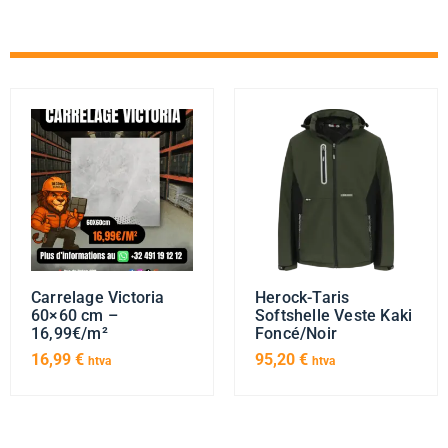
Carrelage Victoria
Herock-Taris
60×60 cm –
Softshelle Veste Kaki
16,99€/m²
Foncé/Noir
16,99
€
95,20
€
htva
htva