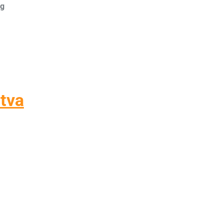
0g
tva