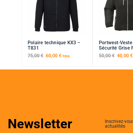
Polaire technique KX3 –
Portwest-Veste
T831
Sécurité Grise
75,00
€
60,00
€
50,00
€
40,00
€
htva
Newsletter
Inscrivez-vou
actualités