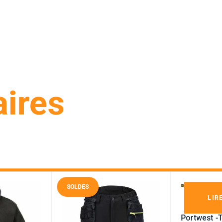
aires
SOLDES
LIR
Portwest -