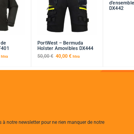
d’ensemble 
DX442
 de
PortWest – Bermuda
 F401
Holster Amovibles DX444
50,00
€
40,00
€
htva
htva
s à notre newsletter pour ne rien manquer de notre