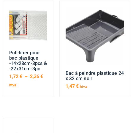
Pull-liner pour
bac plastique
-14x28cm-3pcs &
-22x31cm-3pc
Bac à peindre plastique 24
1,72
€
–
2,36
€
x 32 cm noir
htva
1,47
€
htva