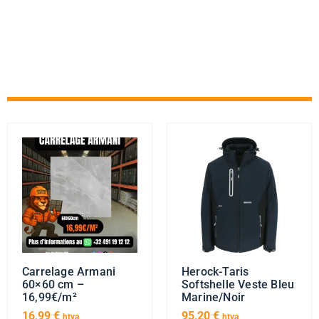
Carrelage Armani
Herock-Taris
60×60 cm –
Softshelle Veste Bleu
16,99€/m²
Marine/Noir
16,99
€
95,20
€
htva
htva