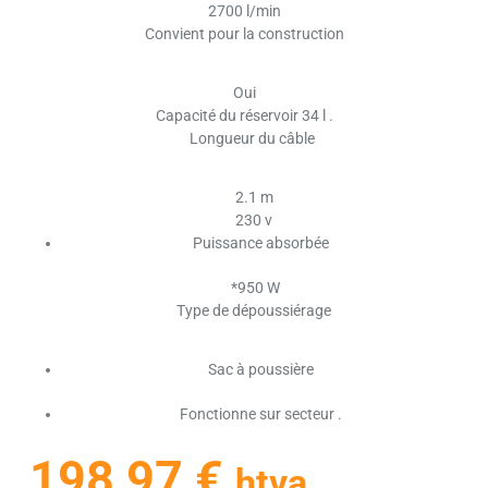
2700 l/min
Convient pour la construction
Oui
Capacité du réservoir 34 l .
Longueur du câble
2.1 m
230 v
Puissance absorbée
*950 W
Type de dépoussiérage
Sac à poussière
Fonctionne sur secteur .
198,97
€
htva