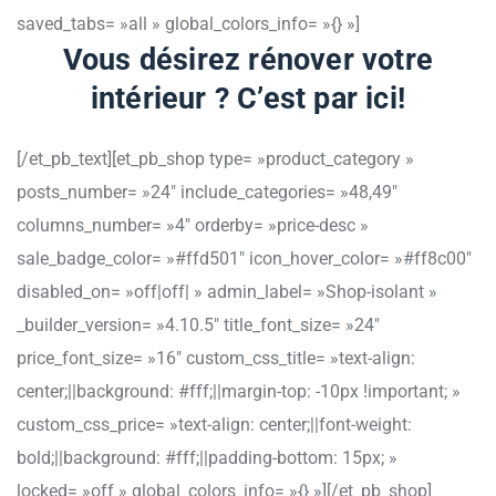
saved_tabs= »all » global_colors_info= »{} »]
Vous désirez rénover votre
intérieur ? C’est par ici!
[/et_pb_text][et_pb_shop type= »product_category »
posts_number= »24″ include_categories= »48,49″
columns_number= »4″ orderby= »price-desc »
sale_badge_color= »#ffd501″ icon_hover_color= »#ff8c00″
disabled_on= »off|off| » admin_label= »Shop-isolant »
_builder_version= »4.10.5″ title_font_size= »24″
price_font_size= »16″ custom_css_title= »text-align:
center;||background: #fff;||margin-top: -10px !important; »
custom_css_price= »text-align: center;||font-weight:
bold;||background: #fff;||padding-bottom: 15px; »
locked= »off » global_colors_info= »{} »][/et_pb_shop]