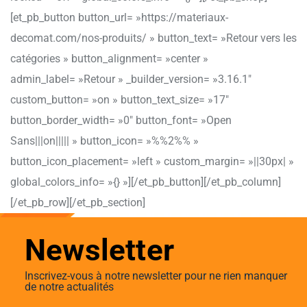
[et_pb_button button_url= »https://materiaux-
decomat.com/nos-produits/ » button_text= »Retour vers les
catégories » button_alignment= »center »
admin_label= »Retour » _builder_version= »3.16.1″
custom_button= »on » button_text_size= »17″
button_border_width= »0″ button_font= »Open
Sans|||on||||| » button_icon= »%%2%% »
button_icon_placement= »left » custom_margin= »||30px| »
global_colors_info= »{} »][/et_pb_button][/et_pb_column]
[/et_pb_row][/et_pb_section]
Newsletter
Inscrivez-vous à notre newsletter pour ne rien manquer
de notre actualités