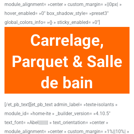
module_alignment= »center » custom_margin= »||0px| »
hover_enabled= »0″ box_shadow_style= »preset3″
global_colors_info= »{} » sticky_enabled= »0″]
Carrelage,
Parquet & Salle
de bain
[/et_pb_text][et_pb_text admin_label= »texte-isolants »
module_id= »home-ite » _builder_version= »4.10.5″
text_font= »Abel|||||||| » text_orientation= »center »
module_alignment= »center » custom_margin= »1%||10%| »