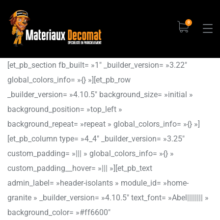
0
[et_pb_section fb_built= »1″ _builder_version= »3.22″
global_colors_info= »{} »][et_pb_row
_builder_version= »4.10.5″ background_size= »initial »
background_position= »top_left »
background_repeat= »repeat » global_colors_info= »{} »]
[et_pb_column type= »4_4″ _builder_version= »3.25″
custom_padding= »||| » global_colors_info= »{} »
custom_padding__hover= »||| »][et_pb_text
admin_label= »header-isolants » module_id= »home-
granite » _builder_version= »4.10.5″ text_font= »Abel|||||||| »
background_color= »#ff6600″